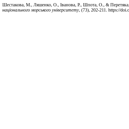
Шестакова, М., Ляшенко, О., Іванова, Р., Шпота, О., & Перетя
національного морського університету
, (73), 202-211. https://d