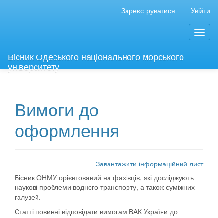
##plugins.themes.bootstrap3.accessible_menu.label##
Зареєструватися
Увійти
##plugins.themes.bootstrap3.accessible_menu.main_navigation
##plugins.themes.bootstrap3.accessible_menu.main_content##
Toggl
##plugins.themes.bootstrap3.accessible_menu.sidebar##
naviga
Вісник Одеського національного морського
університету
Вимоги до
оформлення
Завантажити інформаційний лист
Вісник ОНМУ орієнтований на фахівців, які досліджують
наукові проблеми водного транспорту, а також суміжних
галузей.
Статті повинні відповідати вимогам ВАК України до