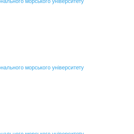
онального морського університету
онального морського університету
онального морського університету