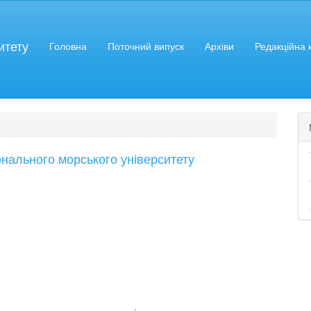
##
итету
Головна
Поточний випуск
Архіви
Редакційна 
онального морського університету