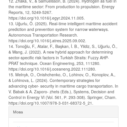
12. Zhaka, V., & Samuelsson, B. (2024). Hydrogen as fuel in
the maritime sector: From production to propulsion. Energy
Reports, 12, 5249-5267.
https://doi.org/10.1016/j.egyr.2024.11.005.
13. Uğurlu, Ö. (2025). Real-time intelligent maritime accident
prediction and prevention system for narrow waterways.
Autonomous Transportation Research.
https://doi.org/10.1016/j.atres.2025.09.002.
14. Tonoğlu, F., Atalar, F., Başkan, İ. B., Yildiz, S., Uğurlu, Ö.,
& Wang, J. (2022). A new hybrid approach for determining
sector-specific risk factors in Turkish Straits: Fuzzy AHP-
PRAT technique. Ocean Engineering, 253, 111280.
https://doi.org/10.1016/j.oceaneng.2022.111280.
15. Melnyk, O., Onishchenko, O., Lohinov, O., Konoplov, A.,
& Lohinova, L. (2024). Contemporary strategies for
advancing cyber- security in maritime cargo transportation. In
V. Babak & A. Zaporo- zhets (Eds.), Systems, Decision and
Control in Energy VI (Vol. 561, Р. 293-308). Springer, Cham.
https://doi.org/10.1007/978-3-031-68372-5_21.
Мова