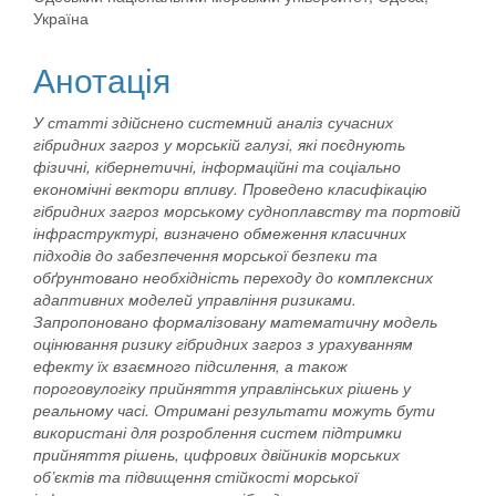
Україна
Анотація
У статті здійснено системний аналіз сучасних
гібридних загроз у морській галузі, які поєднують
фізичні, кібернетичні, інформаційні та соціально
економічні вектори впливу.
Проведено класифікацію
гібридних загроз морському судноплавству та портовій
інфраструктурі, визначено обмеження класичних
підходів до забезпечення морської безпеки та
обґрунтовано необхідність переходу до комплексних
адаптивних моделей управління ризиками.
Запропоновано формалізовану математичну модель
оцінювання ризику гібридних загроз з урахуванням
ефекту їх взаємного підсилення, а також
пороговулогіку прийняття управлінських рішень у
реальному часі.
Отримані результати можуть бути
використані для розроблення систем підтримки
прийняття рішень, цифрових двійників морських
об’єктів та підвищення стійкості морської